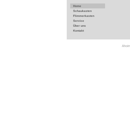
Home
Schaukasten
Flimmerkasten
Service
Über uns
Kontakt
Ahoim