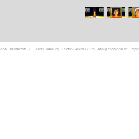
edia - Brennerstr. 58 - 20099 Hamburg - Telefon 040/28050525 -
ahoi@ahoimedia.de
-
Impr