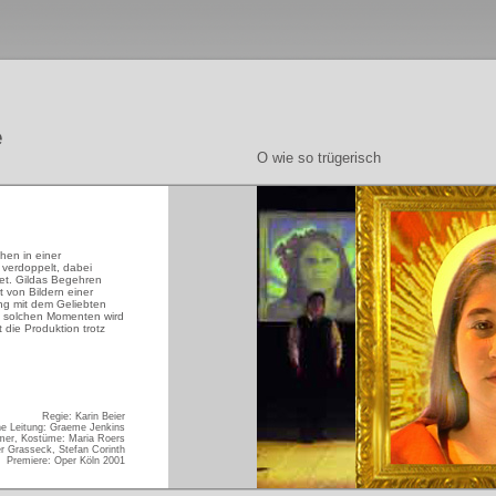
e
O wie so trügerisch
en in einer
t verdoppelt, dabei
et. Gildas Begehren
t von Bildern einer
g mit dem Geliebten
in solchen Momenten wird
die Produktion trotz
Regie: Karin Beier
he Leitung: Graeme Jenkins
er, Kostüme: Maria Roers
r Grasseck, Stefan Corinth
Premiere: Oper Köln 2001