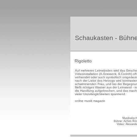
Schaukasten - Bühn
Rigoletto
Auf mehreren Leinwänden wird das Gescheh
Videoinstallation (A.Grasseck, S.Corinth) of
verfremdet oder auch symbolisch umgedeut
nach der Liebe des Herzogs wird kontrastier
schwimmenden Frau, und bei der Begegnun
fließt richtiges Wasser aus der Leinwand - 
die Handlung aufgebrochen, und das macht 
vieler Unzulänglichkeiten spannend.
online musik magazin
Musikalisc
Bühne: Achim Röm
Video: Alexande